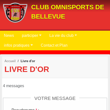
Panneau de gestion des cookies
CLUB OMNISPORTS DE
BELLEVUE
News
participer
La vie du club
infos pratiques
Contact et Plan
Accueil
Livre d'or
LIVRE D'OR
4 messages
VOTRE MESSAGE