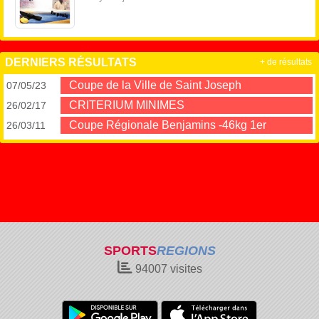
DERNIERS RÉSULTATS
+ de résultats
Coupe de la Ville de Saint Joseph
07/05/23
CRITERIUM MINIMES
26/02/17
Coupe Régionale Benjamins -46kg 1er
26/03/11
SPORTS
REGIONS
94007
visites