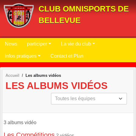
Panneau de gestion des cookies
CLUB OMNISPORTS DE
BELLEVUE
News
participer
La vie du club
infos pratiques
Contact et Plan
Accueil
Les albums vidéos
LES ALBUMS VIDÉOS
3 albums vidéo
Les Compétitions
2 vidéos