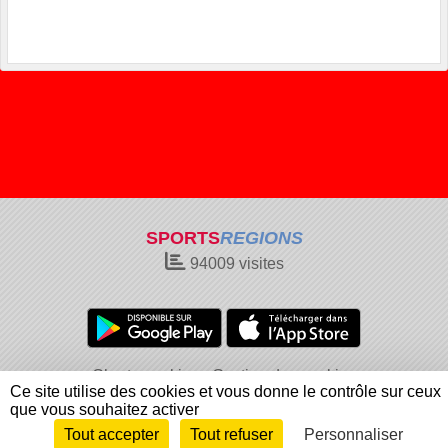
SPORTS
REGIONS
94009
visites
Charte cookies
Gestion des cookies
Ce site utilise des cookies et vous donne le contrôle sur ceux
Informations légales
Signaler un contenu inapproprié
que vous souhaitez activer
Tout accepter
Tout refuser
Personnaliser
Envie de participer ?
Connexion