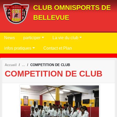
Panneau de gestion des cookies
CLUB OMNISPORTS DE
BELLEVUE
News
participer
La vie du club
infos pratiques
Contact et Plan
Accueil
COMPETITION DE CLUB
COMPETITION DE CLUB