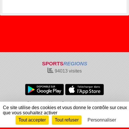
SPORTS
REGIONS
94013
visites
Charte cookies
Gestion des cookies
Ce site utilise des cookies et vous donne le contrôle sur ceux
Informations légales
Signaler un contenu inapproprié
que vous souhaitez activer
Tout accepter
Tout refuser
Personnaliser
Envie de participer ?
Connexion