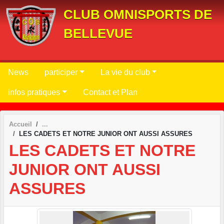
Panneau de gestion des cookies
CLUB OMNISPORTS DE
BELLEVUE
News
participer
La vie du club
infos pratiques
Contact et Plan
Accueil
LES CADETS ET NOTRE JUNIOR ONT AUSSI ASSURES
LES CADETS ET NOTRE
JUNIOR ONT AUSSI
ASSURES