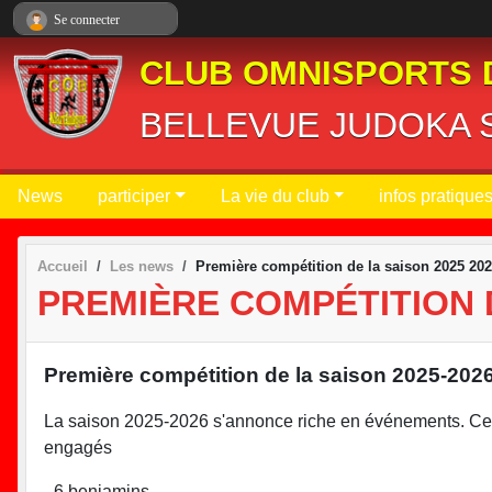
Panneau de gestion des cookies
Se connecter
CLUB OMNISPORTS 
BELLEVUE JUDOKA S
News
participer
La vie du club
infos pratique
Accueil
Les news
Première compétition de la saison 2025 20
PREMIÈRE COMPÉTITION D
Première compétition de la saison 2025-202
La saison 2025-2026 s'annonce riche en événements. Ce
engagés
- 6 benjamins