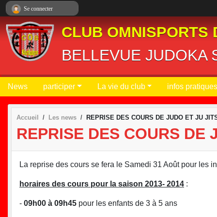
Panneau de gestion des cookies
Se connecter
CLUB OMNISPORTS 
BELLEVUE JUDOKA S
News
participer
La vie du club
infos pratique
Accueil
Les news
REPRISE DES COURS DE JUDO ET JU JIT
REPRISE DES COURS DE J
La reprise des cours se fera le Samedi 31 Août pour les i
horaires des cours pour la saison 2013- 2014
:
-
09h00 à 09h45
pour les enfants de 3 à 5 ans