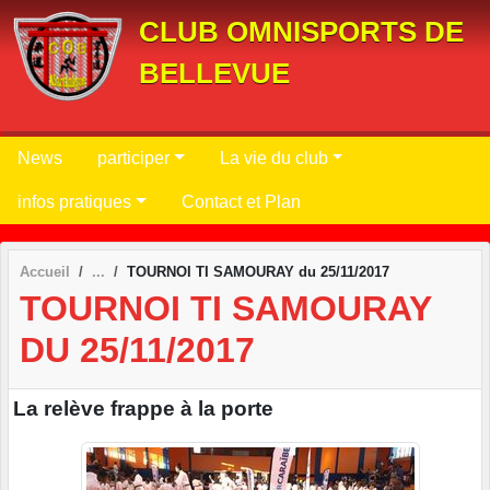
Panneau de gestion des cookies
CLUB OMNISPORTS DE
BELLEVUE
News
participer
La vie du club
infos pratiques
Contact et Plan
Accueil
TOURNOI TI SAMOURAY du 25/11/2017
TOURNOI TI SAMOURAY
DU 25/11/2017
La relève frappe à la porte