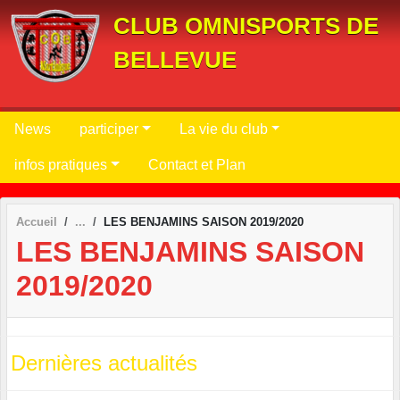
Panneau de gestion des cookies
CLUB OMNISPORTS DE
BELLEVUE
News
participer
La vie du club
infos pratiques
Contact et Plan
Accueil
LES BENJAMINS SAISON 2019/2020
LES BENJAMINS SAISON
2019/2020
Dernières actualités