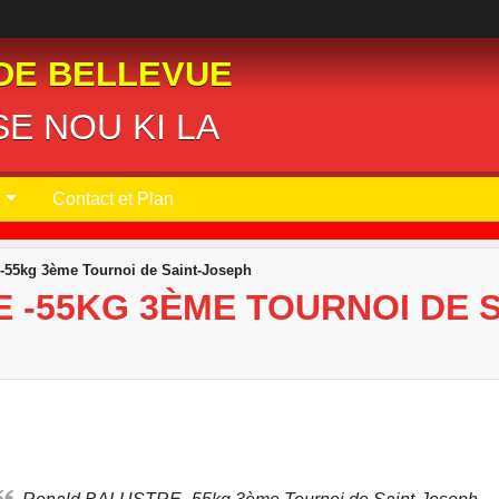
DE BELLEVUE
E NOU KI LA
s
Contact et Plan
55kg 3ème Tournoi de Saint-Joseph
 -55KG 3ÈME TOURNOI DE 