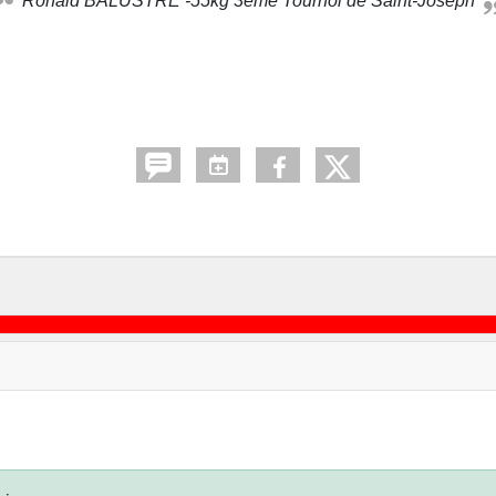
Ronald BALUSTRE -55kg 3ème Tournoi de Saint-Joseph