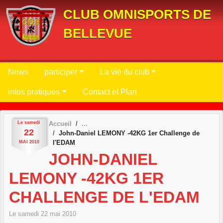
Panneau de gestion des cookies
CLUB OMNISPORTS DE
BELLEVUE
News
participer
La vie du club
infos pratiques
Contact et Plan
Le
samedi
Accueil
22
John-Daniel LEMONY -42KG 1er Challenge de
l'EDAM
MAI
2010
JOHN-DANIEL
LEMONY -42KG 1ER
CHALLENGE DE L'EDAM
Le
samedi
22
mai
2010