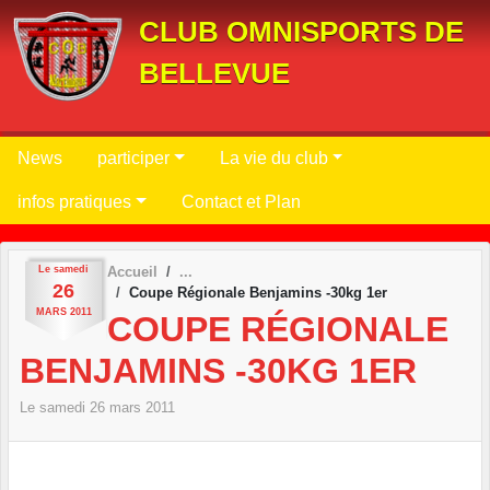
Panneau de gestion des cookies
CLUB OMNISPORTS DE
BELLEVUE
News
participer
La vie du club
infos pratiques
Contact et Plan
Le
samedi
Accueil
26
Coupe Régionale Benjamins -30kg 1er
MARS
2011
COUPE RÉGIONALE
BENJAMINS -30KG 1ER
Le
samedi
26
mars
2011