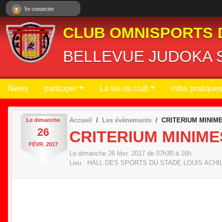
Panneau de gestion des cookies
Se connecter
CLUB OMNISPORTS 
BELLEVUE JUDOKA S
News
participer
La vie du club
infos pratique
Accueil
Les évènements
CRITERIUM MINIM
Le
dimanche
26
CRITERIUM MINIME
FÉVR.
2017
Le
dimanche
26
févr.
2017
de 07h30 à 16h
Lieu :
HALL DES SPORTS DU STADE LOUIS ACHI