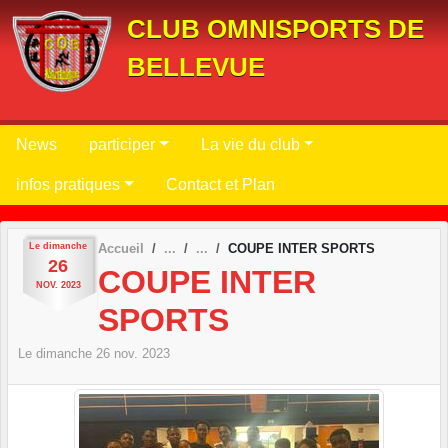
Panneau de gestion des cookies
CLUB OMNISPORTS DE
BELLEVUE
News
participer
La vie du club
infos pratiques
Contact et Plan
Le
dimanche
Accueil
COUPE INTER SPORTS
26
COUPE INTER
NOV.
2023
SPORTS
Le
dimanche
26
nov.
2023