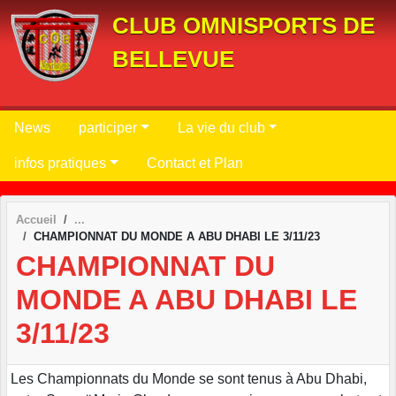
Panneau de gestion des cookies
CLUB OMNISPORTS DE
BELLEVUE
News
participer
La vie du club
infos pratiques
Contact et Plan
Accueil
CHAMPIONNAT DU MONDE A ABU DHABI LE 3/11/23
CHAMPIONNAT DU
MONDE A ABU DHABI LE
3/11/23
Les Championnats du Monde se sont tenus à Abu Dhabi,