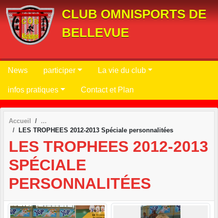
Panneau de gestion des cookies
CLUB OMNISPORTS DE
BELLEVUE
News
participer
La vie du club
infos pratiques
Contact et Plan
Accueil
LES TROPHEES 2012-2013 Spéciale personnalitées
LES TROPHEES 2012-2013
SPÉCIALE
PERSONNALITÉES