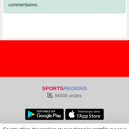
commentaires.
SPORTS
REGIONS
94006
visites
Charte cookies
Gestion des cookies