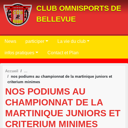
Panneau de gestion des cookies
CLUB OMNISPORTS DE
BELLEVUE
News
participer
La vie du club
infos pratiques
Contact et Plan
Accueil
nos podiums au championnat de la martinique juniors et
criterium minimes
NOS PODIUMS AU
CHAMPIONNAT DE LA
MARTINIQUE JUNIORS ET
CRITERIUM MINIMES