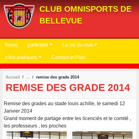
Panneau de gestion des cookies
CLUB OMNISPORTS DE
BELLEVUE
News
participer
La vie du club
infos pratiques
Contact et Plan
Accueil
remise des grade 2014
REMISE DES GRADE 2014
Remise des grades au stade louis achille, le samedi 12
Janvier 2014
Grand moment de partage entre les licenciés et le comité ,
les professeurs , les proches