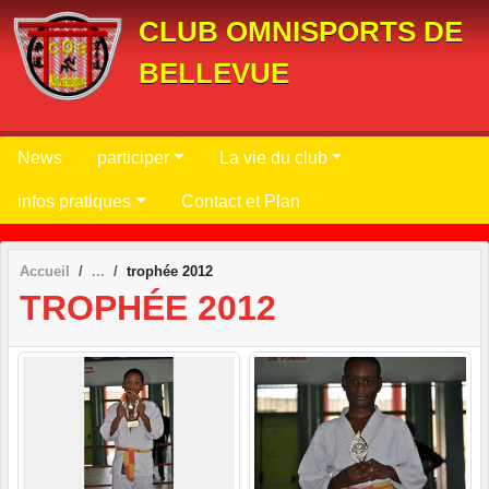
Panneau de gestion des cookies
CLUB OMNISPORTS DE
BELLEVUE
News
participer
La vie du club
infos pratiques
Contact et Plan
Accueil
trophée 2012
TROPHÉE 2012