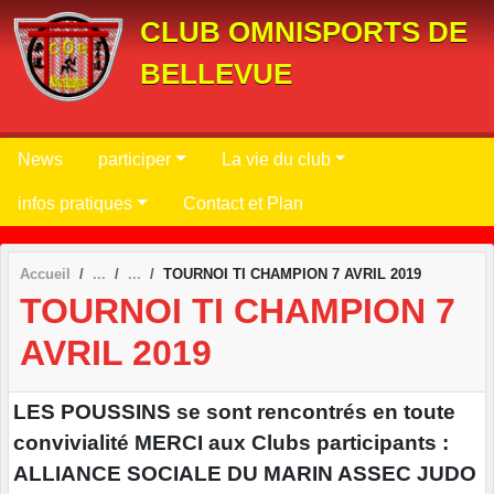
Panneau de gestion des cookies
CLUB OMNISPORTS DE
BELLEVUE
News
participer
La vie du club
infos pratiques
Contact et Plan
Accueil
TOURNOI TI CHAMPION 7 AVRIL 2019
TOURNOI TI CHAMPION 7
AVRIL 2019
LES POUSSINS se sont rencontrés en toute
convivialité MERCI aux Clubs participants :
ALLIANCE SOCIALE DU MARIN ASSEC JUDO