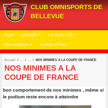
Panneau de gestion des cookies
CLUB OMNISPORTS DE
BELLEVUE
News
participer
La vie du club
infos pratiques
Contact et Plan
Accueil
NOS MINIMES A LA COUPE DE FRANCE
NOS MINIMES A LA
COUPE DE FRANCE
bon comportement de nos minimes , même si
le podium reste encore à atteindre